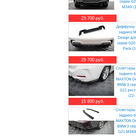
серии G2
M340i (
29 700 руб.
Диффузор 
заднего 
Design дл
серии G20 
Pack (1
29 700 руб.
Сплиттеры
заднего 
MAXTON De
BMW 3 сер
G21 рест
(22-.
15 800 руб.
Сплиттеры
заднего 
MAXTON De
BMW 3 сер
G21 M340i