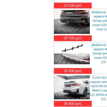
13 100 руб.
Диффузор 
заднего 
Design дл
серии G20 
Pack (1
29 700 руб.
Диффузор 
заднего 
Design дл
серии G2
(19-.
26 400 руб.
Сплиттер 
заднего це
MAXTON De
BMW 3 сер
G21 M340i р
(22-.
26 800 руб.