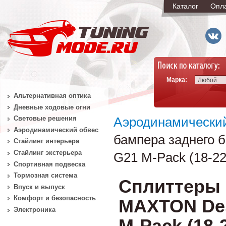
Каталог
Опл
Марка:
Любой
Альтернативная оптика
Дневные ходовые огни
Световые решения
Аэродинамически
Аэродинамический обвес
бампера заднего 
Стайлинг интерьера
Стайлинг экстерьера
G21 M-Pack (18-22
Спортивная подвеска
Тормозная система
Сплиттеры 
Впуск и выпуск
Комфорт и безопасность
MAXTON Des
Электроника
M-Pack (18-