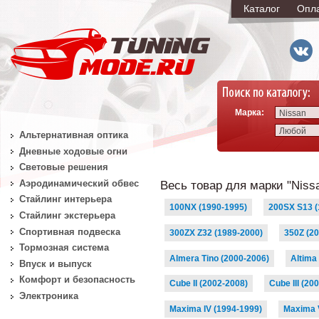
Каталог
Опл
Марка:
Nissan
Любой
Альтернативная оптика
Дневные ходовые огни
Световые решения
Аэродинамический обвес
Весь товар для марки "Niss
Стайлинг интерьера
100NX (1990-1995)
200SX S13 (
Стайлинг экстерьера
Спортивная подвеска
300ZX Z32 (1989-2000)
350Z (2
Тормозная система
Almera Tino (2000-2006)
Altima 
Впуск и выпуск
Комфорт и безопасность
Cube II (2002-2008)
Cube III (20
Электроника
Maxima IV (1994-1999)
Maxima 