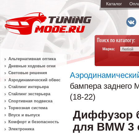
Каталог
Опл
Марка:
Любой
Альтернативная оптика
Дневные ходовые огни
Световые решения
Аэродинамически
Аэродинамический обвес
бампера заднего 
Стайлинг интерьера
Стайлинг экстерьера
(18-22)
Спортивная подвеска
Тормозная система
Диффузор б
Впуск и выпуск
Комфорт и безопасность
для BMW 3 с
Электроника