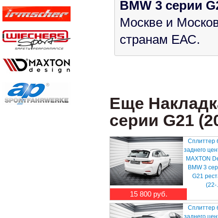
BMW 3 серии G20
Москве и Москов
странам ЕАС.
Еще Накладк
серии G21 (201
Сплиттер 
заднего це
MAXTON De
BMW 3 сер
G21 рест
(22-.
15 800 руб.
Сплиттер 
заднего це