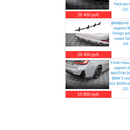
Pack рес
(22-.
26 400 руб.
Диффузор 
заднего 
Design дл
серии G2
(19-.
26 400 руб.
Сплиттеры
заднего 
MAXTON De
BMW 3 сер
G21 M340i р
(22-.
15 800 руб.