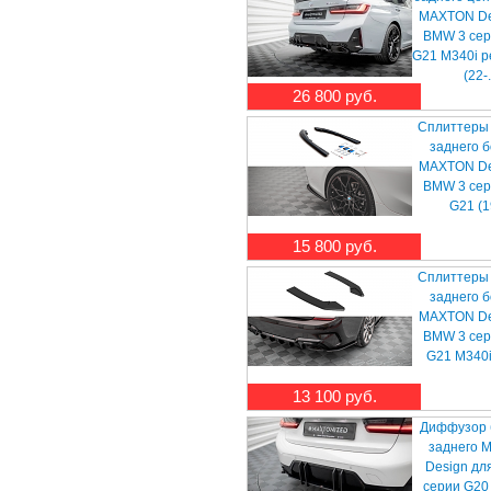
MAXTON De
BMW 3 сер
G21 M340i р
(22-.
26 800 руб.
Сплиттеры
заднего 
MAXTON De
BMW 3 сер
G21 (19
15 800 руб.
Сплиттеры
заднего 
MAXTON De
BMW 3 сер
G21 M340i
13 100 руб.
Диффузор 
заднего 
Design дл
серии G20 