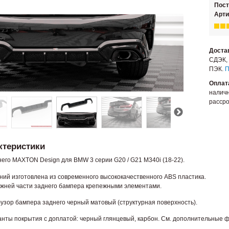
Пос
Арти
Доста
СДЭК, 
ПЭК.
П
Оплат
наличн
рассро
ктеристики
го MAXTON Design для BMW 3 серии G20 / G21 M340i (18-22).
ний изготовлена из современного высококачественного ABS пластика.
ижней части заднего бампера крепежными элементами.
узор бампера заднего черный матовый (структурная поверхность).
нты покрытия с доплатой: черный глянцевый, карбон. См. дополнительные фо