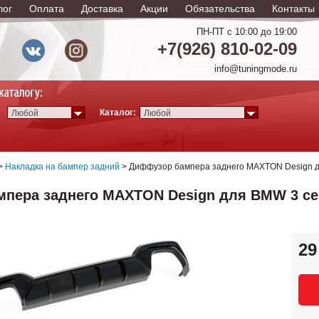
лог
Оплата
Доставка
Акции
Обязательства
Контакты
ПН-ПТ с 10:00 до 19:00
+7(926) 810-02-09
info@tuningmode.ru
Каталог:
Любой
Любой
>
Накладка на бампер задний
> Диффузор бампера заднего MAXTON Design дл
пера заднего MAXTON Design для BMW 3 сери
29