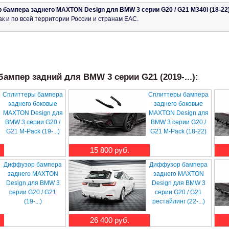
бампера заднего MAXTON Design для BMW 3 серии G20 / G21 M340i (18-22
ак и по всей территории России и странам ЕАС.
ампер задний для BMW 3 серии G21 (2019-...):
Сплиттеры бампера
Сплиттеры бампера
заднего боковые
заднего боковые
MAXTON Design для
MAXTON Design для
BMW 3 серии G20 /
BMW 3 серии G20 /
G21 M-Pack (19-...)
G21 M-Pack (18-22)
15 800 руб.
Диффузор бампера
Диффузор бампера
заднего MAXTON
заднего MAXTON
Design для BMW 3
Design для BMW 3
серии G20 / G21
серии G20 / G21
(19-...)
рестайлинг (22-...)
26 400 руб.