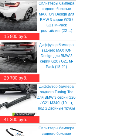
Сплиттеры бампера
заднего боковые
MAXTON Design для
BMW 3 серии G20 /
G21 M-Pack
рестайлинг (22-...)
15 800 руб.
Диффузор бампера
заднего MAXTON
Design для BMW 3
серии G20 / G21 M-
Pack (18-21)
29 700 руб.
Диффузор бампера
заднего Tuning-Tec
для BMW 3 серии G20
/ G21 M340i (19-...),
под 2 двойные трубы
41 300 руб.
Сплиттеры бампера
заднего боковые