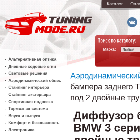
Каталог
Опл
Марка:
Любой
Альтернативная оптика
Дневные ходовые огни
Световые решения
Аэродинамически
Аэродинамический обвес
бампера заднего T
Стайлинг интерьера
Стайлинг экстерьера
под 2 двойные тр
Спортивная подвеска
Тормозная система
Диффузор б
Впуск и выпуск
Комфорт и безопасность
BMW 3 серии 
Электроника
двойные т