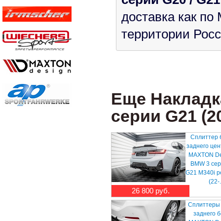
доставка как по 
территории Росс
Еще Накладк
серии G21 (201
Сплиттер 
заднего це
MAXTON De
BMW 3 сер
G21 M340i р
(22-.
26 800 руб.
Сплиттеры
заднего 