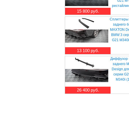
G21 M-
рестайлинг
15 800 руб.
Сплиттеры
заднего 
MAXTON De
BMW 3 сер
G21 M340i
13 100 руб.
Диффузор 
заднего 
Design дл
серии G2
M340i (
26 400 руб.