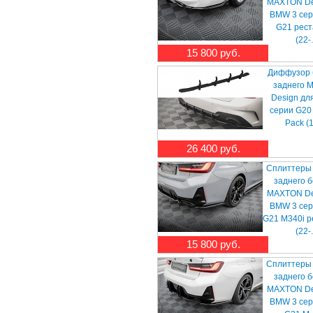
MAXTON De
BMW 3 сер
G21 рест
(22-.
15 800 руб.
Диффузор 
заднего 
Design дл
серии G20 
Pack (19
26 400 руб.
Сплиттеры
заднего 
MAXTON De
BMW 3 сер
G21 M340i р
(22-.
15 800 руб.
Сплиттеры
заднего 
MAXTON De
BMW 3 сер