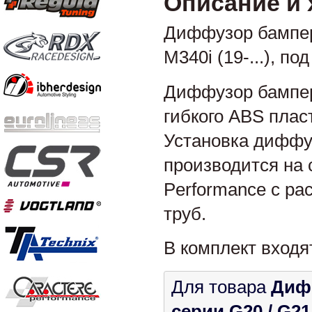
Описание и 
Диффузор бампер
M340i (19-...), п
Диффузор бампера
гибкого ABS пла
Установка диффуз
производится на 
Performance с ра
труб.
В комплект входя
Для товара
Дифф
серии G20 / G21