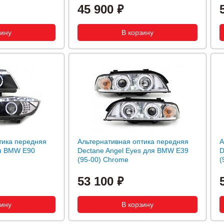
45 900
тика передняя
Альтернативная оптика передняя
А
ля BMW E90
Dectane Angel Eyes для BMW E39
D
(95-00) Chrome
(
53 100