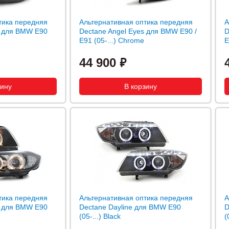
тика передняя
Альтернативная оптика передняя
А
s для BMW E90
Dectane Angel Eyes для BMW E90 /
D
E91 (05-...) Chrome
E
44 900
тика передняя
Альтернативная оптика передняя
А
s для BMW E90
Dectane Dayline для BMW E90
D
(05-...) Black
(