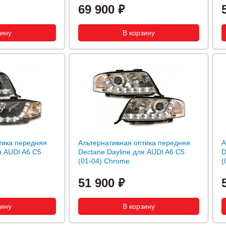
69 900
тика передняя
Альтернативная оптика передняя
А
я AUDI A6 C5
Dectane Dayline для AUDI A6 C5
D
(01-04) Chrome
(
51 900