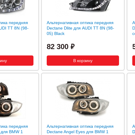
тика передняя
Альтернативная оптика передняя
А
UDI TT 8N (98-
Dectane Dlite для AUDI TT 8N (98-
D
05) Black
с
82 300
тика передняя
Альтернативная оптика передняя
А
s для BMW 1
Dectane Angel Eyes для BMW 1
D