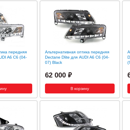
тика передняя
Альтернативная оптика передняя
А
UDI A6 C6 (04-
Dectane Dlite для AUDI A6 C6 (04-
D
07) Black
(
62 000