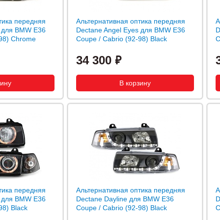
тика передняя
Альтернативная оптика передняя
А
s для BMW E36
Dectane Angel Eyes для BMW E36
D
-98) Chrome
Coupe / Cabrio (92-98) Black
C
34 300
тика передняя
Альтернативная оптика передняя
А
s для BMW E36
Dectane Dayline для BMW E36
D
98) Black
Coupe / Cabrio (92-98) Black
C