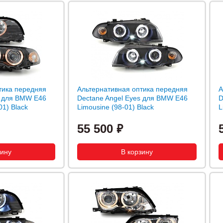
тика передняя
Альтернативная оптика передняя
А
s для BMW E46
Dectane Angel Eyes для BMW E46
D
01) Black
Limousine (98-01) Black
L
55 500