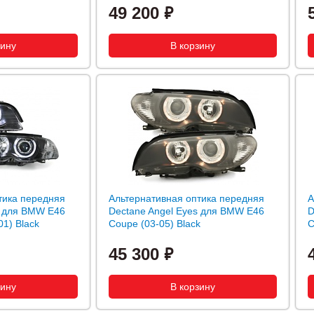
49 200
тика передняя
Альтернативная оптика передняя
А
s для BMW E46
Dectane Angel Eyes для BMW E46
D
01) Black
Coupe (03-05) Black
C
45 300