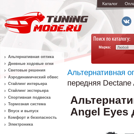
Каталог
Опл
Марка:
Любой
Альтернативная оптика
Дневные ходовые огни
Световые решения
Альтернативная о
Аэродинамический обвес
передняя Dectane A
Стайлинг интерьера
Стайлинг экстерьера
Альтернати
Спортивная подвеска
Тормозная система
Angel Eyes д
Впуск и выпуск
Комфорт и безопасность
Электроника