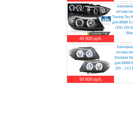
Альтерна
оптика п
Tuning-Tec 
для BMW 3 
/ E91 (05-
Bla
49 900 руб.
Альтерна
оптика п
Dectane N
для BMW E
(05-...) C
50 600 руб.