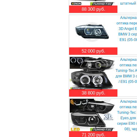
штатный 
88 300 руб.
Альтерна
оптика пер
3D Angel 
BMW 3 сер
E91 (05-0
52 000 руб.
Альтерна
оптика п
Tuning-Tec 
для BMW 3 
/ E91 (05-
38 800 руб.
Альтерна
оптика п
Tuning-Tec
Eyes для
серии E90 /
08), ч
71 200 руб.