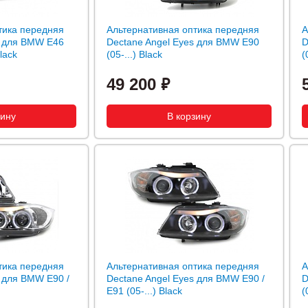
тика передняя
Альтернативная оптика передняя
А
s для BMW E46
Dectane Angel Eyes для BMW E90
D
lack
(05-...) Black
(
49 200
тика передняя
Альтернативная оптика передняя
А
s для BMW E90 /
Dectane Angel Eyes для BMW E90 /
D
E91 (05-...) Black
(