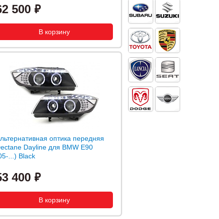
62 500
льтернативная оптика передняя
ectane Dayline для BMW E90
05-...) Black
53 400