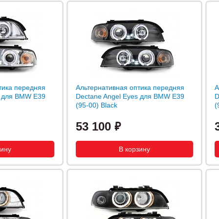
тика передняя
Альтернативная оптика передняя
А
s для BMW E39
Dectane Angel Eyes для BMW E39
D
(95-00) Black
(
53 100