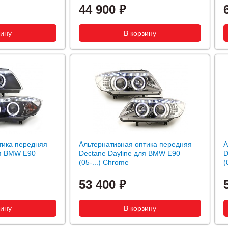
44 900
тика передняя
Альтернативная оптика передняя
А
ля BMW E90
Dectane Dayline для BMW E90
D
(05-...) Chrome
(
53 400