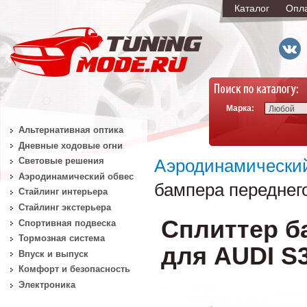
Каталог
Опл
Марка:
Любой
Альтернативная оптика
Дневные ходовые огни
Световые решения
Аэродинамически
Аэродинамический обвес
бампера переднег
Стайлинг интерьера
Стайлинг экстерьера
Сплиттер б
Спортивная подвеска
Тормозная система
для AUDI S3
Впуск и выпуск
Комфорт и безопасность
Электроника