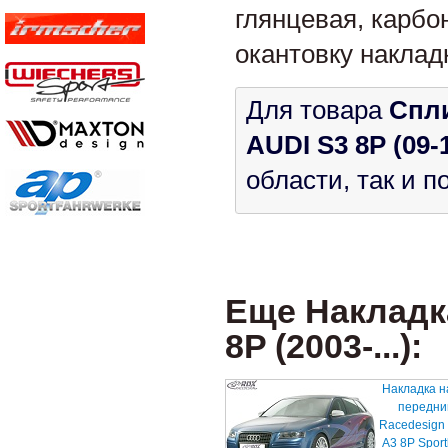
глянцевая, карбо
окантовку наклад
Для товара
Спл
AUDI S3 8P (09-
области, так и 
Еще Накладк
8P (2003-...):
Накладка н
передни
Racedesign
A3 8P Sport