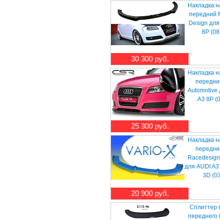
Накладка н
передний
Design для
8P (08
30 300 руб.
Накладка н
передни
Automotive
A3 8P (
25 300 руб.
Накладка н
передни
Racedesign
для AUDI A3
3D (03-
20 900 руб.
Сплиттер 
переднего