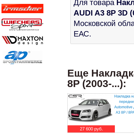
Для товара
Накл
AUDI A3 8P 3D (
Московской обла
ЕАС.
Еще Накладк
8P (2003-...):
Накладка н
передни
Automotive
A3 8P / 8P
27 600 руб.