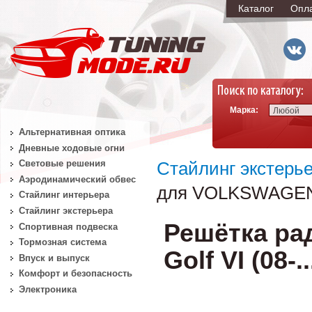
Каталог
Опл
Марка:
Любой
Альтернативная оптика
Дневные ходовые огни
Световые решения
Стайлинг экстерь
Аэродинамический обвес
для VOLKSWAGEN Go
Стайлинг интерьера
Стайлинг экстерьера
Решётка р
Спортивная подвеска
Тормозная система
Golf VI (08-.
Впуск и выпуск
Комфорт и безопасность
Электроника