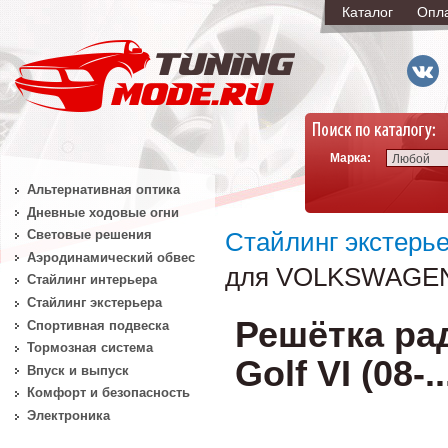
Каталог
Опл
Марка:
Любой
Альтернативная оптика
Дневные ходовые огни
Световые решения
Стайлинг экстерь
Аэродинамический обвес
для VOLKSWAGEN Go
Стайлинг интерьера
Стайлинг экстерьера
Решётка р
Спортивная подвеска
Тормозная система
Golf VI (08-.
Впуск и выпуск
Комфорт и безопасность
Электроника