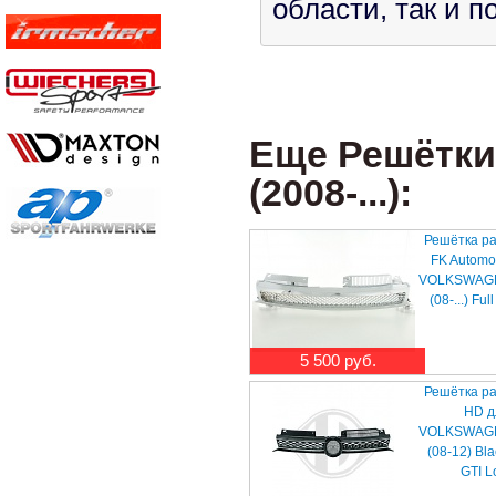
области, так и 
Еще Решётки 
(2008-...):
Решётка р
FK Automo
VOLKSWAGEN
(08-...) Fu
5 500 руб.
Решётка р
HD д
VOLKSWAGEN
(08-12) Blac
GTI L