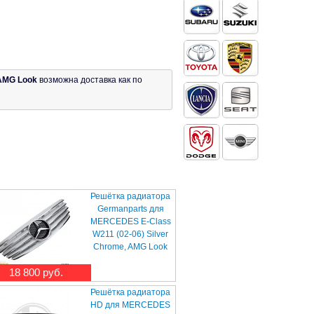
 AMG Look
возможна доставка как по
Решётка радиатора
Germanparts для
MERCEDES E-Class
W211 (02-06) Silver
Chrome, AMG Look
18 800 руб.
Решётка радиатора
HD для MERCEDES