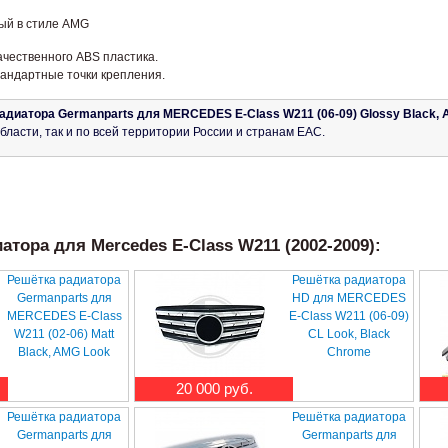
ый в стиле AMG
ачественного ABS пластика.
тандартные точки крепления.
адиатора Germanparts для MERCEDES E-Class W211 (06-09) Glossy Black,
бласти, так и по всей территории России и странам ЕАС.
тора для Mercedes E-Class W211 (2002-2009):
Решётка радиатора
Решётка радиатора
Germanparts для
HD для MERCEDES
MERCEDES E-Class
E-Class W211 (06-09)
W211 (02-06) Matt
CL Look, Black
Black, AMG Look
Chrome
20 000 руб.
Решётка радиатора
Решётка радиатора
Germanparts для
Germanparts для