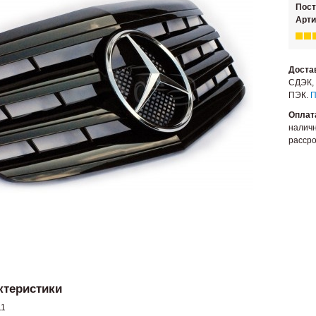
Пос
Арти
Доста
СДЭК, 
ПЭК.
П
Оплат
наличн
рассро
ктеристики
11