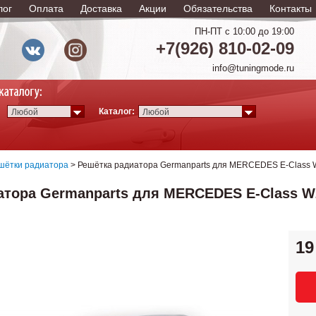
лог
Оплата
Доставка
Акции
Обязательства
Контакты
ПН-ПТ с 10:00 до 19:00
+7(926) 810-02-09
info@tuningmode.ru
Каталог:
Любой
Любой
шётки радиатора
> Решётка радиатора Germanparts для MERCEDES E-Class W2
тора Germanparts для MERCEDES E-Class W21
19