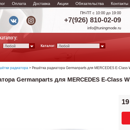
лог
Оплата
Доставка
Акции
Обязательства
Контакты
ПН-ПТ с 10:00 до 19:00
+7(926) 810-02-09
info@tuningmode.ru
Каталог:
Любой
Любой
шётки радиатора
> Решётка радиатора Germanparts для MERCEDES E-Class W
атора Germanparts для MERCEDES E-Class W2
19