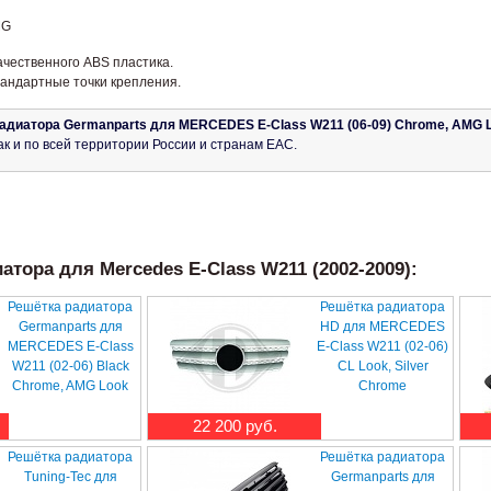
MG
ачественного ABS пластика.
тандартные точки крепления.
адиатора Germanparts для MERCEDES E-Class W211 (06-09) Chrome, AMG 
ак и по всей территории России и странам ЕАС.
тора для Mercedes E-Class W211 (2002-2009):
Решётка радиатора
Решётка радиатора
Germanparts для
HD для MERCEDES
MERCEDES E-Class
E-Class W211 (02-06)
W211 (02-06) Black
CL Look, Silver
Chrome, AMG Look
Chrome
22 200 руб.
Решётка радиатора
Решётка радиатора
Tuning-Tec для
Germanparts для