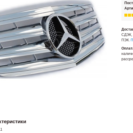
Пос
Арти
Доста
СДЭК, 
ПЭК.
П
Оплат
наличн
рассро
ктеристики
11