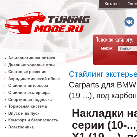
Каталог
Опл
Марка:
Любой
Альтернативная оптика
Дневные ходовые огни
Световые решения
Стайлинг экстерь
Аэродинамический обвес
Carparts для BMW 1 с
Стайлинг интерьера
Стайлинг экстерьера
(19-...), под карбон
Спортивная подвеска
Тормозная система
Накладки н
Впуск и выпуск
Комфорт и безопасность
серии (10-...)
Электроника
X1 (19-...),