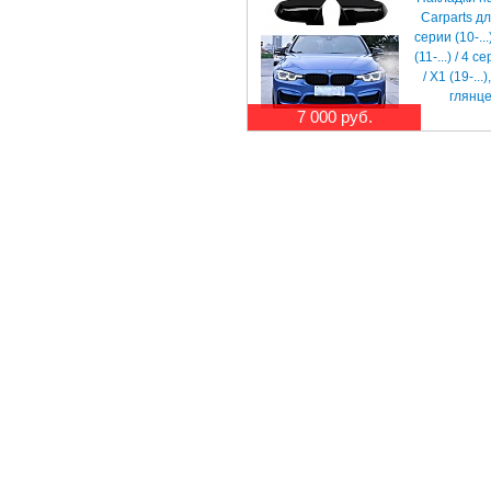
Carparts д
серии (10-...
(11-...) / 4 се
/ X1 (19-...
глянц
7 000 руб.