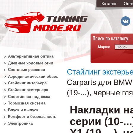
Каталог
Опл
Марка:
Любой
Альтернативная оптика
Дневные ходовые огни
Световые решения
Стайлинг экстерь
Аэродинамический обвес
Carparts для BMW 1 с
Стайлинг интерьера
Стайлинг экстерьера
(19-...), черные г
Спортивная подвеска
Тормозная система
Накладки н
Впуск и выпуск
Комфорт и безопасность
серии (10-...)
Электроника
X1 (19-...)