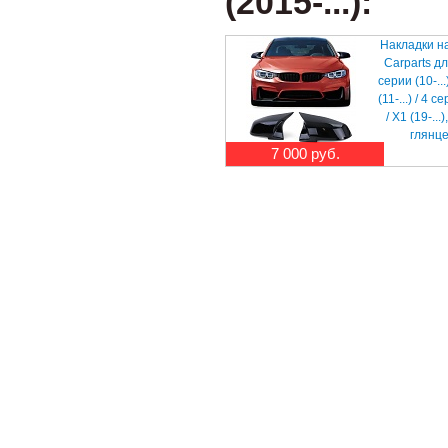
(2015-...):
Накладки н
Carparts д
серии (10-...
(11-...) / 4 се
/ X1 (19-...
глянц
7 000 руб.