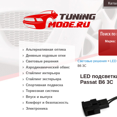
Ката
Марка:
Альтернативная оптика
Дневные ходовые огни
Световые решения
>
LED 
Световые решения
B6 3C
Аэродинамический обвес
Стайлинг интерьера
LED подсветк
Стайлинг экстерьера
Passat B6 3C
Спортивная подвеска
Тормозная система
Впуск и выпуск
Комфорт и безопасность
Электроника