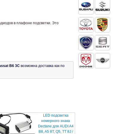
одиодов в плафоне подсветки. Это
assat B6 3C
возможна доставка как по
LED подсветка
номерного знака
Dectane для AUDI A4
B8, A5 8T, Q5, TT 8J /