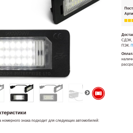
Пос
Арти
Доста
СДЭК, 
ПЭК.
П
Оплат
наличн
рассро
ктеристики
а номерного знака подходит для следующих автомобилей: