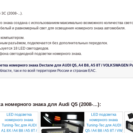
C (2008-...).
о знака создана с использованием максимально возможного количества свет
белый и равномерный свет для освещения номерного знака автомобиля.
 компьютером.
ьным разъёмом, подключается без дополнительных переделок.
зуется 18 LED светодиодов.
афона светодиодной подсветки номерного знака.
етка номерного знака Dectane для AUDI Q5, A4 B8, A5 8T / VOLKSWAGEN P
бласти, так и по всей территории России и странам ЕАС.
 номерного знака для Audi Q5 (2008-...):
LED подсветка
LED подсветка
номерного знака
номерного знака
Tuning-Tec для AUDI
Tuning-Tec для AUDI
A1 8X / A4 B8 / A5 8T /
Q5 / A4 B8 / A5 8T / VW