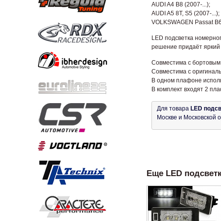
AUDI A4 B8 (2007-...);
AUDI A5 8T, S5 (2007-...);
VOLKSWAGEN Passat B6 3
LED подсветка номерног
решение придаёт яркий 
Совместима с бортовым
Совместима с оригинал
В одном плафоне исполь
В комплект входят 2 пл
Для товара
LED подсв
Москве и Московской о
Еще LED подсветка