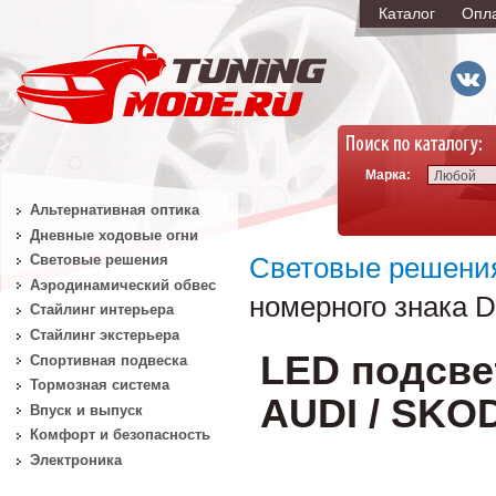
Каталог
Опл
Марка:
Любой
Альтернативная оптика
Дневные ходовые огни
Световые решения
Световые решени
Аэродинамический обвес
номерного знака 
Стайлинг интерьера
Стайлинг экстерьера
LED подсве
Спортивная подвеска
Тормозная система
AUDI / SK
Впуск и выпуск
Комфорт и безопасность
Электроника