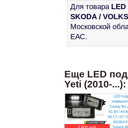
Для товара
LED 
SKODA / VOLK
Московской обла
ЕАС.
Еще LED под
Yeti (2010-...):
LED под
номерног
Tuning-Tec
A1 8X / A4 B8
A6 C7 / A7 / Q
SKODA Fab
3 800 руб.
Superb B6 