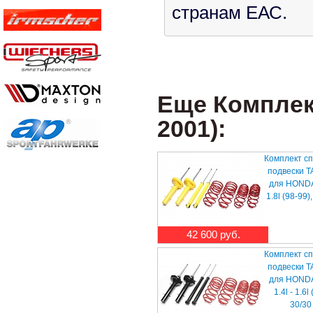
странам ЕАС.
Еще Комплект
2001):
Комплект с
подвески T
для HONDA 
1.8l (98-99)
42 600 руб.
Комплект с
подвески T
для HONDA 
1.4l - 1.6l
30/30