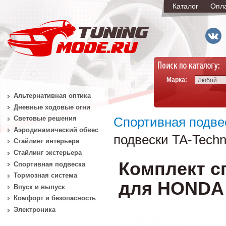
Каталог
Опл
Марка:
Любой
Альтернативная оптика
Дневные ходовые огни
Световые решения
Спортивная подве
Аэродинамический обвес
подвески TA-Techn
Стайлинг интерьера
Стайлинг экстерьера
Комплект с
Спортивная подвеска
Тормозная система
для HONDA C
Впуск и выпуск
Комфорт и безопасность
Электроника