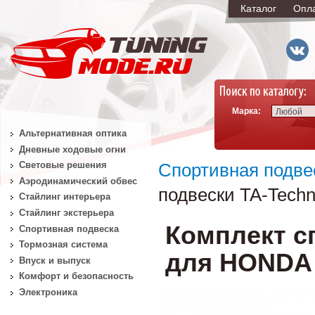
Каталог
Опл
Марка:
Любой
Альтернативная оптика
Дневные ходовые огни
Световые решения
Спортивная подве
Аэродинамический обвес
подвески TA-Techni
Стайлинг интерьера
Стайлинг экстерьера
Комплект с
Спортивная подвеска
Тормозная система
для HONDA Ci
Впуск и выпуск
Комфорт и безопасность
Электроника