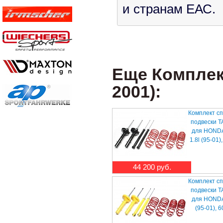
и странам ЕАС.
Еще Комплект
2001):
Комплект с
подвески T
для HONDA 
1.8l (95-01)
44 200 руб.
Комплект с
подвески T
для HONDA 
(95-01), 