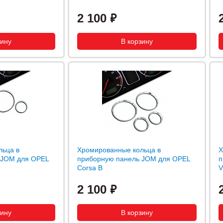
2 100
льца в
Хромированные кольца в
Х
 JOM для OPEL
приборную панель JOM для OPEL
п
Corsa B
V
2 100