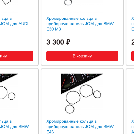
льца в
Хромированные кольца в
Х
 JOM для AUDI
приборную панель JOM для BMW
п
E30 M3
E
3 300
льца в
Хромированные кольца в
Х
 JOM для BMW
приборную панель JOM для BMW
п
E46
A