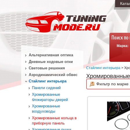
Ката
Марка:
Альтернативная оптика
Дневные ходовые огни
Стайлинг интерьера
> Хро
Световые решения
Аэродинамический обвес
Хромированные 
Стайлинг интерьера
Фильтр по марке 
Панели сидений
Хромированные
блокираторы дверей
Хромированные
воздуховоды
Хромированные кольца в
приборную панель
Хромированные ручки