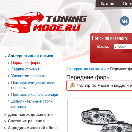
Каталог
Опл
Марка:
Альтернативная оптика
Передние фары
Альтернативная оптика
> Передние ф
Задние фонари
Указатели поворота
Передние фары
Повторители указателей
Фильтр по марке и модели а
поворота
Противотуманные фонари
Дополнительные стоп-
сигналы
Дневные ходовые огни
Световые решения
Аэродинамический обвес