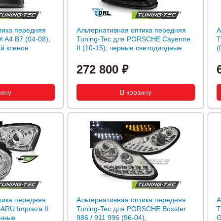
тика передняя
Альтернативная оптика передняя
А
I A4 B7 (04-08),
Tuning-Tec для PORSCHE Cayenne
T
й ксенон
II (10-15), черные светодиодные
(
272 800
тика передняя
Альтернативная оптика передняя
А
ARU Impreza II
Tuning-Tec для PORSCHE Boxster
T
анные
986 / 911 996 (96-04),
G