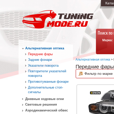
Ката
Марка:
Альтернативная оптика
Передние фары
Альтернативная оптика
> 
Задние фонари
Указатели поворота
Передние фары
Повторители указателей
Фильтр по марке 
поворота
Противотуманные фонари
Дополнительные стоп-
сигналы
Дневные ходовые огни
Световые решения
Аэродинамический обвес