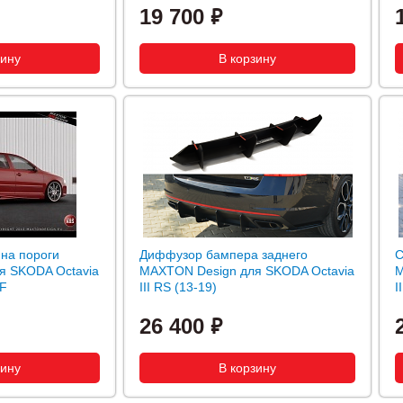
19 700
 на пороги
Диффузор бампера заднего
С
я SKODA Octavia
MAXTON Design для SKODA Octavia
M
AF
III RS (13-19)
I
26 400