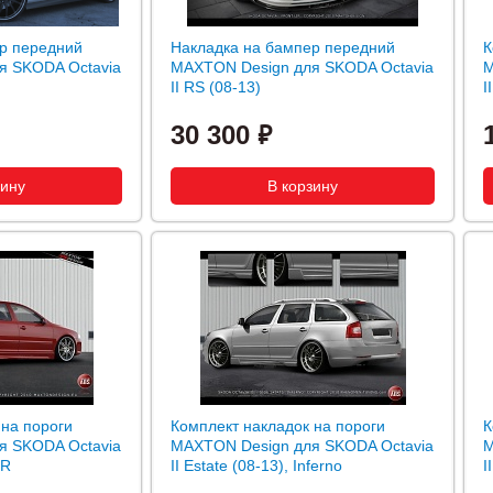
р передний
Накладка на бампер передний
К
я SKODA Octavia
MAXTON Design для SKODA Octavia
M
II RS (08-13)
I
30 300
 на пороги
Комплект накладок на пороги
К
я SKODA Octavia
MAXTON Design для SKODA Octavia
M
XR
II Estate (08-13), Inferno
I