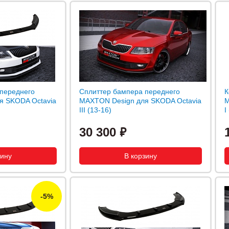
переднего
Сплиттер бампера переднего
К
я SKODA Octavia
MAXTON Design для SKODA Octavia
M
III (13-16)
I
30 300
-5%