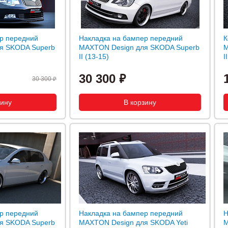
р передний
Накладка на бампер передний
К
я SKODA Superb
MAXTON Design для SKODA Superb
M
II (13-15)
I
30 300
30 300
р передний
Накладка на бампер передний
Н
я SKODA Superb
MAXTON Design для SKODA Yeti
M