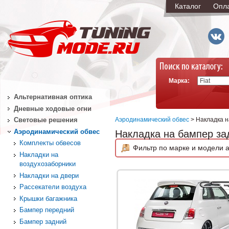
Каталог
Опл
Марка:
Альтернативная оптика
Дневные ходовые огни
Аэродинамический обвес
> Накладка н
Световые решения
Аэродинамический обвес
Накладка на бампер за
Комплекты обвесов
Фильтр по марке и модели а
Накладки на
воздухозаборники
Накладки на двери
Рассекатели воздуха
Крышки багажника
Бампер передний
Бампер задний