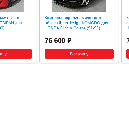
мического
Комплект аэродинамического
К
 TAIPAN для
обвеса Ibherdesign KOMODO для
о
09)
HONDA Civic V Coupe (91-95)
H
76 600