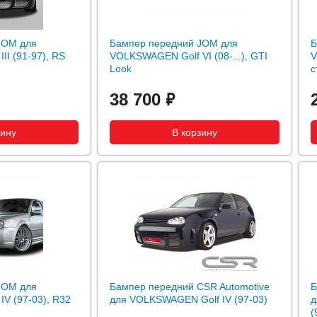
JOM для
Бампер передний JOM для
Б
I (91-97), RS
VOLKSWAGEN Golf VI (08-...), GTI
V
Look
с
38 700
JOM для
Бампер передний CSR Automotive
Б
V (97-03), R32
для VOLKSWAGEN Golf IV (97-03)
д
(