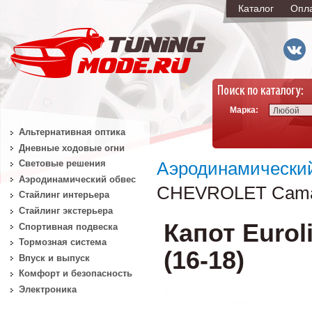
Каталог
Опл
Марка:
Любой
Альтернативная оптика
Дневные ходовые огни
Световые решения
Аэродинамически
Аэродинамический обвес
CHEVROLET Camar
Стайлинг интерьера
Стайлинг экстерьера
Капот Euro
Спортивная подвеска
Тормозная система
(16-18)
Впуск и выпуск
Комфорт и безопасность
Электроника