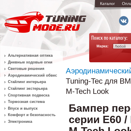
Каталог
Опл
Марка:
Любой
Альтернативная оптика
Дневные ходовые огни
Световые решения
Аэродинамически
Аэродинамический обвес
Tuning-Tec для BM
Стайлинг интерьера
Стайлинг экстерьера
M-Tech Look
Спортивная подвеска
Тормозная система
Бампер пер
Впуск и выпуск
Комфорт и безопасность
серии E60 /
Электроника
M-Tech Loo