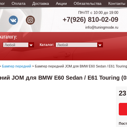
лог
Оплата
Доставка
Акции
Обязательства
Контакты
ПН-ПТ с 10:00 до 19:00
+7(926) 810-02-09
info@tuningmode.ru
Каталог:
Любой
Любой
>
Бампер передний
> Бампер передний JOM для BMW E60 Sedan / E61 Touring 
ий JOM для BMW E60 Sedan / E61 Touring (03
23
Пос