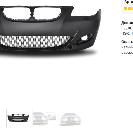
Арти
Доста
СДЭК, 
ПЭК.
П
Оплат
наличн
рассро