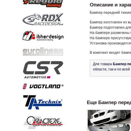
Описание и хара
Бампер передний тюнинг
Бампер изготовлен из в
Бампер подготовлен дл
На бампере размечены м
На бампере присутствую
Установка производится
В комплект входят бампе
Для товара
Бампер пе
области, так и по все
Еще Бампер перед