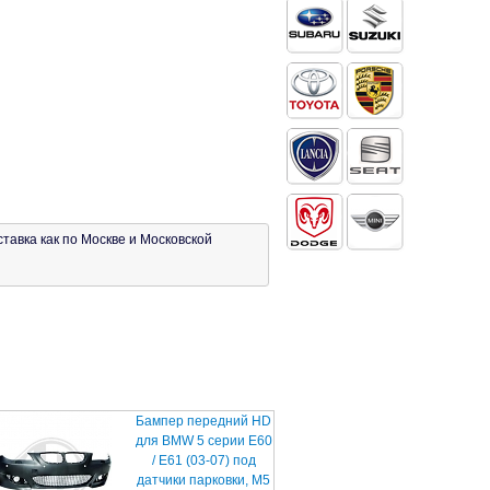
тавка как по Москве и Московской
Бампер передний HD
для BMW 5 серии E60
/ E61 (03-07) под
датчики парковки, M5