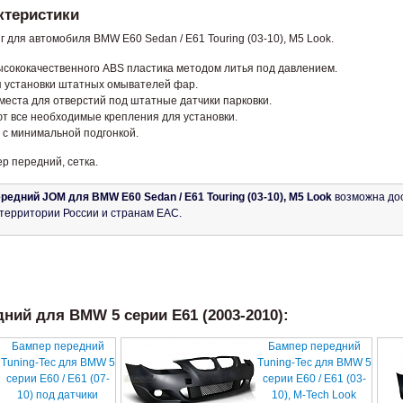
ктеристики
 для автомобиля BMW E60 Sedan / E61 Touring (03-10), M5 Look.
ысококачественного ABS пластика методом литья под давлением.
я установки штатных омывателей фар.
еста для отверстий под штатные датчики парковки.
т все необходимые крепления для установки.
 с минимальной подгонкой.
р передний, сетка.
редний JOM для BMW E60 Sedan / E61 Touring (03-10), M5 Look
возможна дос
й территории России и странам ЕАС.
ний для BMW 5 серии E61 (2003-2010):
Бампер передний
Бампер передний
Tuning-Tec для BMW 5
Tuning-Tec для BMW 5
серии E60 / E61 (07-
серии E60 / E61 (03-
10) под датчики
10), M-Tech Look