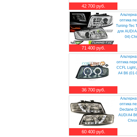
42 700 руб.
Альтерна
оптика п
Tuning-Tec 
для AUDI A
04) Ch
71 400 руб.
Альтерна
оптика пер
CCFL Light
A4 B6 (01-
36 700 руб.
Альтерна
оптика п
Dectane D
AUDI A4 B6
Chro
60 400 руб.