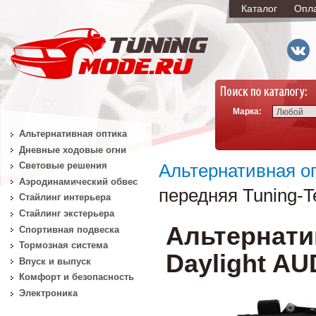
Каталог
Опл
Марка:
Любой
Альтернативная оптика
Дневные ходовые огни
Световые решения
Альтернативная о
Аэродинамический обвес
передняя Tuning-T
Стайлинг интерьера
Стайлинг экстерьера
Альтернати
Спортивная подвеска
Тормозная система
Daylight AU
Впуск и выпуск
Комфорт и безопасность
Электроника