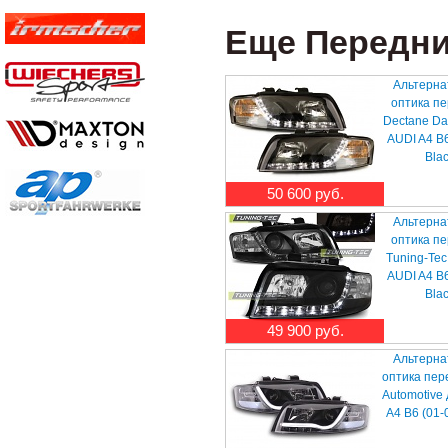
Еще Передние
Альтерна
оптика п
Dectane Da
AUDI A4 B6
Bla
50 600 руб.
Альтерна
оптика п
Tuning-Tec
AUDI A4 B6
Bla
49 900 руб.
Альтерна
оптика пер
Automotive
A4 B6 (01-