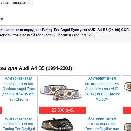
электрокорректора
ры
ивная оптика передняя Tuning-Tec Angel Eyes для AUDI A4 B5 (94-98) CCF
бласти, так и по всей территории России и странам ЕАС.
ы для Audi A4 B5 (1994-2001):
Альтернативная
Альтернативная
оптика передняя
оптика передняя FK
Dectane Angel Eyes
Automotive для AUDI
для AUDI A4 B5 (95-
A4 B5 (99-01) Chrome
98) Chrome
XENON
23 500 руб.
Альтернативная
Альтернативная
оптика передняя
оптика передняя
Tuning-Tec Daylight
Dectane Dayline для