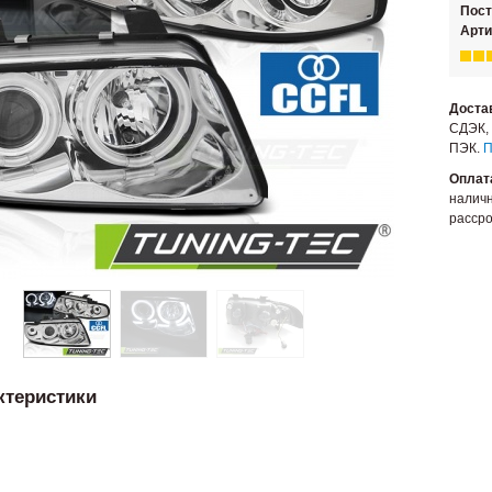
Пос
Арти
Доста
СДЭК, 
ПЭК.
П
Оплат
наличн
рассро
ктеристики