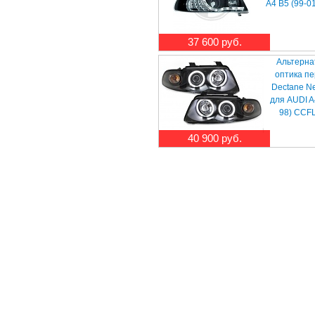
A4 B5 (99-0
37 600 руб.
Альтерна
оптика п
Dectane N
для AUDI A
98) CCFL
40 900 руб.