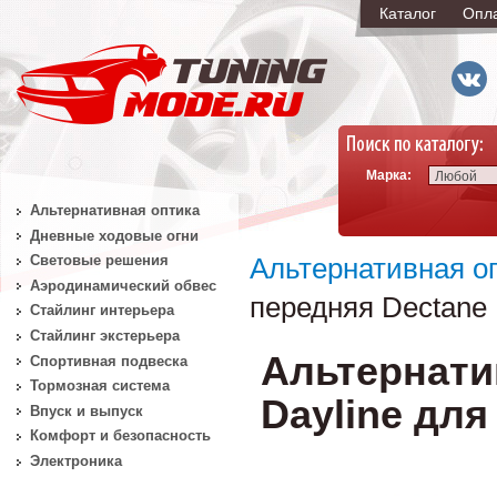
Каталог
Опл
Марка:
Любой
Альтернативная оптика
Дневные ходовые огни
Световые решения
Альтернативная о
Аэродинамический обвес
передняя Dectane 
Стайлинг интерьера
Стайлинг экстерьера
Альтернати
Спортивная подвеска
Тормозная система
Dayline для
Впуск и выпуск
Комфорт и безопасность
Электроника