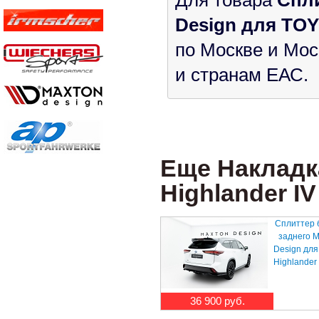
Design для TOYO
по Москве и Мос
и странам ЕАС.
Еще Накладк
Highlander IV 
Сплиттер 
заднего 
Design дл
Highlander I
36 900 руб.