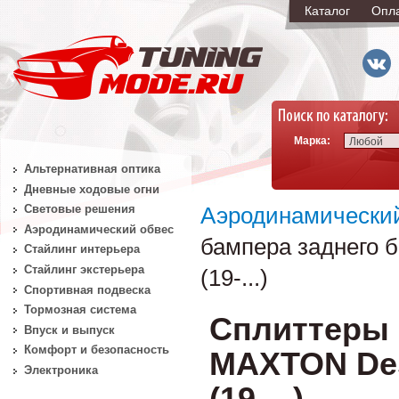
Каталог
Опл
Марка:
Любой
Альтернативная оптика
Дневные ходовые огни
Световые решения
Аэродинамически
Аэродинамический обвес
бампера заднего 
Стайлинг интерьера
Стайлинг экстерьера
(19-...)
Спортивная подвеска
Тормозная система
Сплиттеры 
Впуск и выпуск
Комфорт и безопасность
MAXTON Des
Электроника
(19-...)