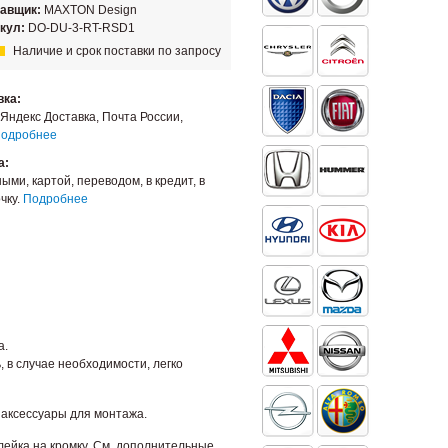
тавщик:
MAXTON Design
кул:
DO-DU-3-RT-RSD1
Наличие и срок поставки по запросу
вка:
Яндекс Доставка, Почта России,
одробнее
а:
ыми, картой, переводом, в кредит, в
чку.
Подробнее
а.
 в случае необходимости, легко
 аксессуары для монтажа.
лейка на кромку. См. дополнительные