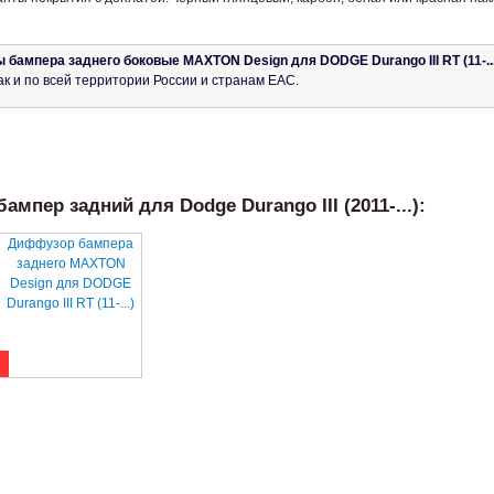
 бампера заднего боковые MAXTON Design для DODGE Durango III RT (11-...
ак и по всей территории России и странам ЕАС.
ампер задний для Dodge Durango III (2011-...):
Диффузор бампера
заднего MAXTON
Design для DODGE
Durango III RT (11-...)