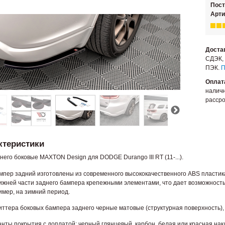
Пос
Арти
Доста
СДЭК, 
ПЭК.
П
Оплат
наличн
рассро
ктеристики
его боковые MAXTON Design для DODGE Durango III RT (11-...).
мпер задний изготовлены из современного высококачественного ABS пластик
ижней части заднего бампера крепежными элементами, что дает возможность,
имер, на зимний период.
литтера боковых бампера заднего черные матовые (структурная поверхность),
нты покрытия с доплатой: черный глянцевый, карбон, белая или красная нак