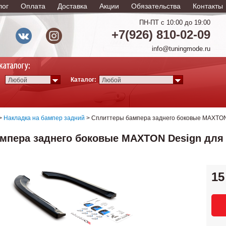
лог
Оплата
Доставка
Акции
Обязательства
Контакты
ПН-ПТ с 10:00 до 19:00
+7(926) 810-02-09
info@tuningmode.ru
Каталог:
Любой
Любой
>
Накладка на бампер задний
> Сплиттеры бампера заднего боковые MAXTON De
мпера заднего боковые MAXTON Design для 
15