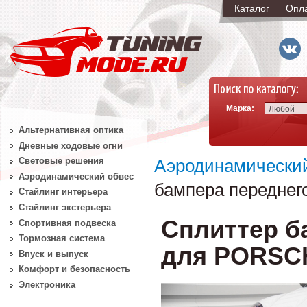
Каталог
Опл
Марка:
Любой
Альтернативная оптика
Дневные ходовые огни
Световые решения
Аэродинамически
Аэродинамический обвес
бампера переднег
Стайлинг интерьера
Стайлинг экстерьера
Сплиттер б
Спортивная подвеска
Тормозная система
для PORSCHE
Впуск и выпуск
Комфорт и безопасность
Электроника