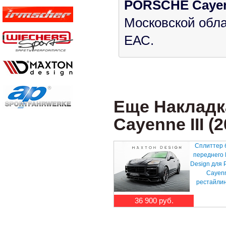
PORSCHE Cayenne
Московской обла
ЕАС.
Еще Накладк
Cayenne III (20
Сплиттер 
переднего
Design для
Cayenn
рестайлинг
36 900 руб.