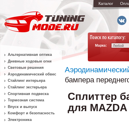
Каталог
Опл
Марка:
Любой
Альтернативная оптика
Дневные ходовые огни
Световые решения
Аэродинамически
Аэродинамический обвес
бампера переднего
Стайлинг интерьера
Стайлинг экстерьера
Сплиттер б
Спортивная подвеска
Тормозная система
для MAZDA 3 
Впуск и выпуск
Комфорт и безопасность
Электроника