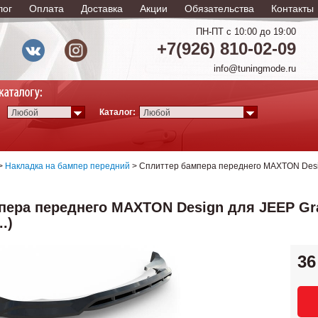
лог
Оплата
Доставка
Акции
Обязательства
Контакты
ПН-ПТ с 10:00 до 19:00
+7(926) 810-02-09
info@tuningmode.ru
Каталог:
Любой
Любой
>
Накладка на бампер передний
> Сплиттер бампера переднего MAXTON Desig
пера переднего MAXTON Design для JEEP Gr
..)
36