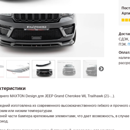
Пос
Арти
Доста
СДЭК, 
ПЭК.
П
Оплат
наличн
рассро
ктеристики
него MAXTON Design для JEEP Grand Cherokee WL Trailhawk (21-...).
дний изготовлена из современного высококачественного гибкого и прочного AB
оким или низким температурам.
жней части бампера крепежными элементами, что дает возможность, в случае 
риод.