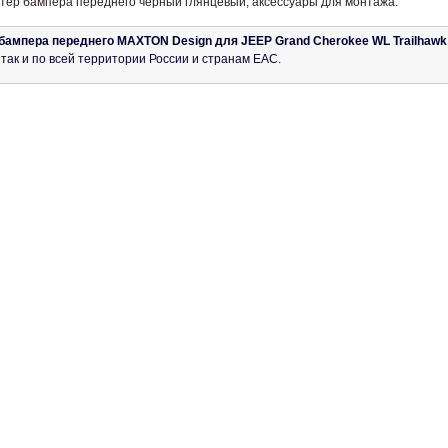
ттер бампера переднего черный глянцевый, аксессуары для монтажа.
бампера переднего MAXTON Design для JEEP Grand Cherokee WL Trailhawk (2
 так и по всей территории России и странам ЕАС.