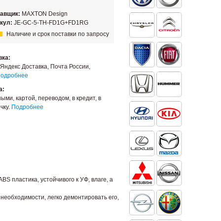
тавщик:
MAXTON Design
кул:
JE-GC-5-TH-FD1G+FD1RG
Наличие и срок поставки по запросу
вка:
Яндекс Доставка, Почта России,
одробнее
а:
ыми, картой, переводом, в кредит, в
чку.
Подробнее
S пластика, устойчивого к УФ, влаге, а
необходимости, легко демонтировать его,