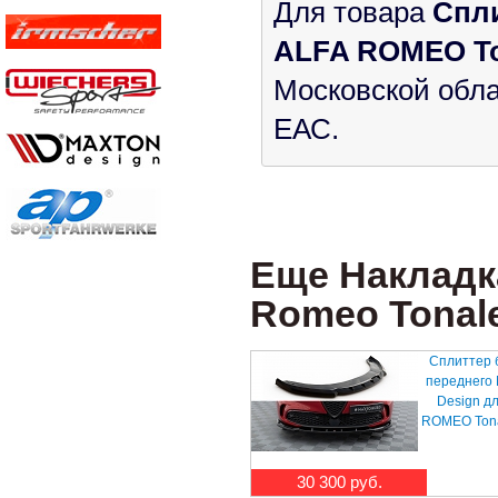
Для товара
Спл
ALFA ROMEO Tona
Московской обла
ЕАС.
Еще Накладк
Romeo Tonale 
Сплиттер 
переднего
Design д
ROMEO Tonal
30 300 руб.