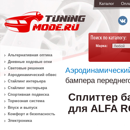
Каталог
Опл
Марка:
Любой
Альтернативная оптика
Дневные ходовые огни
Световые решения
Аэродинамически
Аэродинамический обвес
бампера переднег
Стайлинг интерьера
Стайлинг экстерьера
Сплиттер б
Спортивная подвеска
Тормозная система
для ALFA RO
Впуск и выпуск
Комфорт и безопасность
Электроника