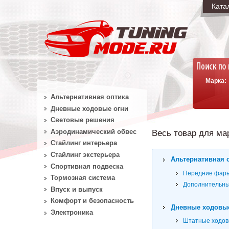
Ката
Марка:
Альтернативная оптика
Дневные ходовые огни
Световые решения
Аэродинамический обвес
Весь товар для мар
Стайлинг интерьера
Стайлинг экстерьера
Альтернативная о
Спортивная подвеска
Передние фары
Тормозная система
Дополнительные
Впуск и выпуск
Комфорт и безопасность
Дневные ходовые
Электроника
Штатные ходовы