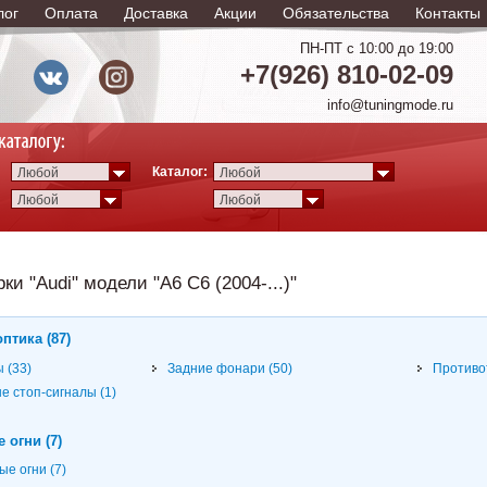
лог
Оплата
Доставка
Акции
Обязательства
Контакты
ПН-ПТ с 10:00 до 19:00
+7(926) 810-02-09
info@tuningmode.ru
Каталог:
Любой
Любой
Любой
Любой
ки "Audi" модели "A6 C6 (2004-...)"
птика (87)
 (33)
Задние фонари (50)
Противо
 стоп-сигналы (1)
 огни (7)
е огни (7)