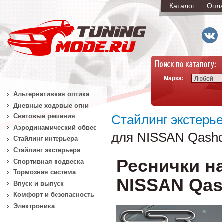
Каталог
Опл
Марка:
Любой
Альтернативная оптика
Дневные ходовые огни
Световые решения
Стайлинг экстерь
Аэродинамический обвес
для NISSAN Qashqa
Стайлинг интерьера
Стайлинг экстерьера
Реснички н
Спортивная подвеска
Тормозная система
NISSAN Qash
Впуск и выпуск
Комфорт и безопасность
Электроника