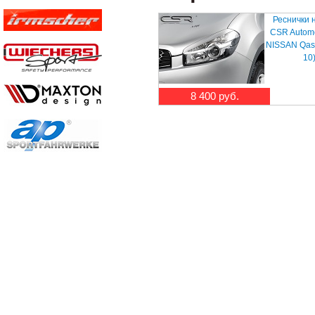
Реснички 
CSR Automo
NISSAN Qash
10
8 400 руб.