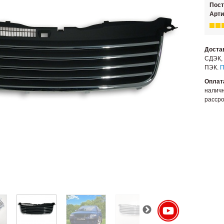
Пос
Арти
Доста
СДЭК, 
ПЭК.
П
Оплат
наличн
рассро