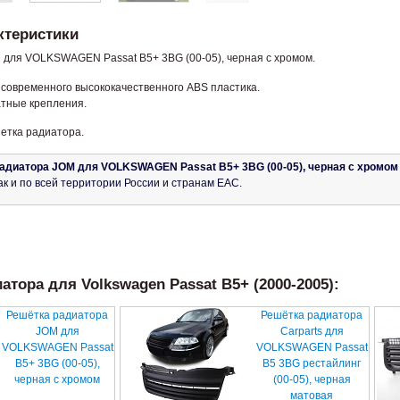
ктеристики
 для VOLKSWAGEN Passat B5+ 3BG (00-05), черная с хромом.
 современного высококачественного ABS пластика.
атные крепления.
шетка радиатора.
адиатора JOM для VOLKSWAGEN Passat B5+ 3BG (00-05), черная с хромом
ак и по всей территории России и странам ЕАС.
тора для Volkswagen Passat B5+ (2000-2005):
Решётка радиатора
Решётка радиатора
JOM для
Carparts для
VOLKSWAGEN Passat
VOLKSWAGEN Passat
B5+ 3BG (00-05),
B5 3BG рестайлинг
черная с хромом
(00-05), черная
матовая