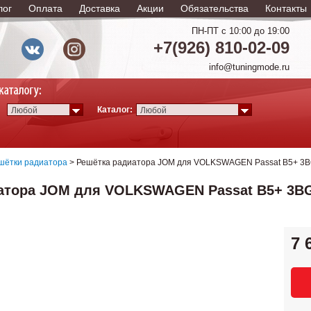
лог
Оплата
Доставка
Акции
Обязательства
Контакты
ПН-ПТ с 10:00 до 19:00
+7(926) 810-02-09
info@tuningmode.ru
Каталог:
Любой
Любой
шётки радиатора
> Решётка радиатора JOM для VOLKSWAGEN Passat B5+ 3BG 
атора JOM для VOLKSWAGEN Passat B5+ 3BG (
7 