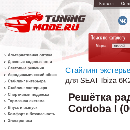
Каталог
Опл
Марка:
Любой
Альтернативная оптика
Дневные ходовые огни
Световые решения
Стайлинг экстерь
Аэродинамический обвес
для SEAT Ibiza 6K2
Стайлинг интерьера
Стайлинг экстерьера
Решётка рад
Спортивная подвеска
Тормозная система
Cordoba I (
Впуск и выпуск
Комфорт и безопасность
Электроника