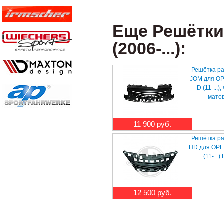
Еще Решётки
(2006-...):
Решётка р
JOM для OP
D (11-...)
мато
11 900 руб.
Решётка р
HD для OPE
(11-...)
12 500 руб.