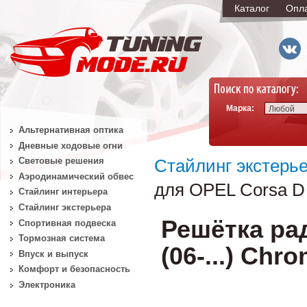
Каталог
Опл
Марка:
Любой
Альтернативная оптика
Дневные ходовые огни
Световые решения
Стайлинг экстерь
Аэродинамический обвес
для OPEL Corsa D 
Стайлинг интерьера
Стайлинг экстерьера
Решётка ра
Спортивная подвеска
Тормозная система
(06-...) Chr
Впуск и выпуск
Комфорт и безопасность
Электроника