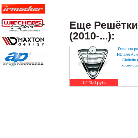
Еще Решётки 
(2010-...):
Решётка р
HD для AL
Giulietta (
хромиро
17 400 руб.