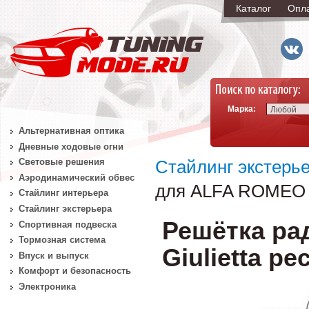
Каталог
Опл
Марка:
Любой
Альтернативная оптика
Дневные ходовые огни
Световые решения
Стайлинг экстерь
Аэродинамический обвес
для ALFA ROMEO Giu
Стайлинг интерьера
Стайлинг экстерьера
Решётка ра
Спортивная подвеска
Тормозная система
Giulietta ре
Впуск и выпуск
Комфорт и безопасность
Электроника