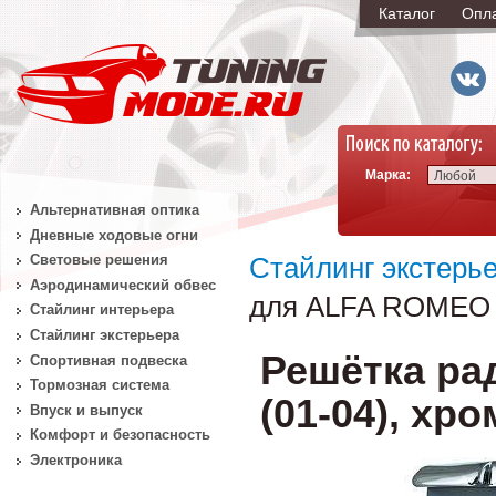
Каталог
Опл
Марка:
Любой
Альтернативная оптика
Дневные ходовые огни
Световые решения
Стайлинг экстерь
Аэродинамический обвес
для ALFA ROMEO 1
Стайлинг интерьера
Стайлинг экстерьера
Решётка ра
Спортивная подвеска
Тормозная система
(01-04), хр
Впуск и выпуск
Комфорт и безопасность
Электроника