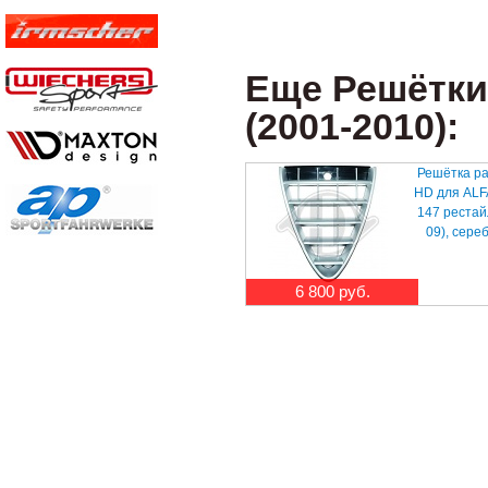
Еще Решётки
(2001-2010):
Решётка р
HD для AL
147 рестай
09), сере
6 800 руб.