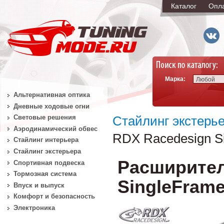
Каталог
Опл
Марка:
Любой
Альтернативная оптика
Дневные ходовые огни
Световые решения
Стайлинг экстерь
Аэродинамический обвес
RDX Racedesign Si
Стайлинг интерьера
Стайлинг экстерьера
Расширител
Спортивная подвеска
Тормозная система
SingleFrame
Впуск и выпуск
Комфорт и безопасность
Электроника