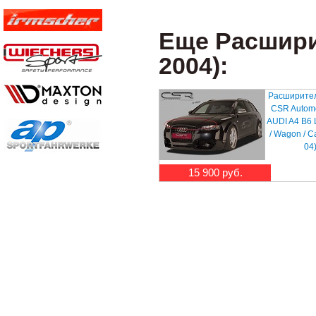
Еще Расширит
2004):
Расширител
CSR Automo
AUDI A4 B6 
/ Wagon / C
04
15 900 руб.