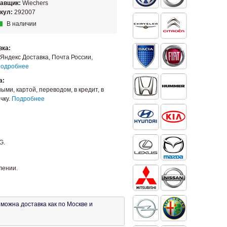
тавщик:
Wiechers
кул:
292007
В наличии
вка:
Яндекс Доставка, Почта России,
одробнее
а:
ыми, картой, переводом, в кредит, в
чку.
Подробнее
G.
лении.
можна доставка как по Москве и