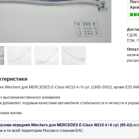
Пос
Арти
Доста
СДЭК, 
ПЭК.
П
Оплат
наличн
рассро
ктеристики
я Wiechers для MERCEDES E-Class W210 4 / 6 cyl. (1995-2002), кроме E55 AM
з высококачественного алюминия.
к добавляет ходовым качествам автомобиля стабильности и четкости в управ
порка кузова.
кузова передняя Wiechers для MERCEDES E-Class W210 4 / 6 cyl. (95-02)
воз
ак и по всей территории России и странам ЕАС.